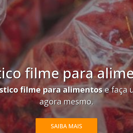
Sacos PEAD
acos PEAD
e faça uma cotação gra
SAIBA MAIS