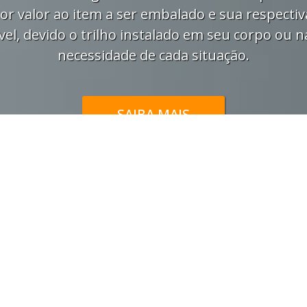
or valor ao item a ser embalado e sua respectiv
el, devido o trilho instalado em seu corpo ou n
necessidade de cada situação.
SAIBA MAIS
Galeria de Produtos