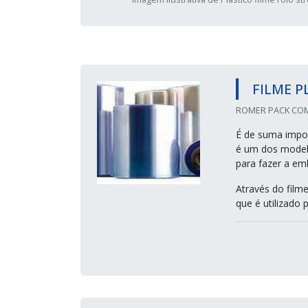
FILME P
ROMER PACK COM
É de suma import
é um dos model
para fazer a em
Através do film
que é utilizado 