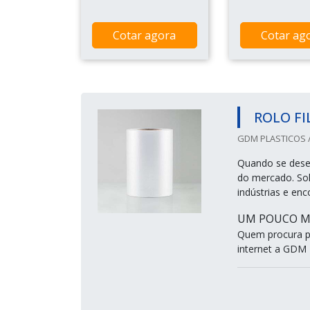
Cotar agora
Cotar ag
ROLO FI
GDM PLASTICOS /
Quando se deseja
do mercado. Sol
indústrias e en
UM POUCO MA
Quem procura po
internet a GDM P