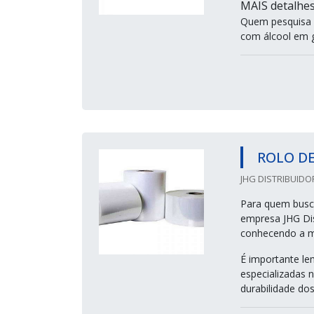
MAIS detalh
Quem pesquisa n
com álcool em ge
ROLO DE
JHG DISTRIBUIDO
Para quem busca
empresa JHG Dis
conhecendo a m
É importante le
especializadas 
durabilidade dos