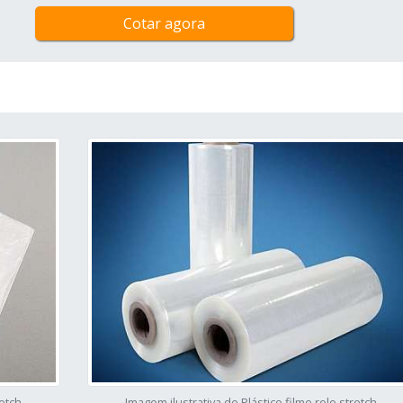
Cotar agora
retch
Imagem ilustrativa de Plástico filme rolo stretch