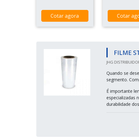
Cotar agora
Cotar ag
FILME S
JHG DISTRIBUIDO
Quando se desej
segmento. Compa
É importante le
especializadas 
durabilidade dos