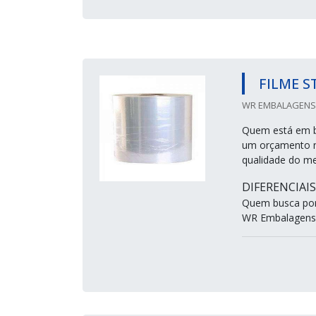
FILME S
WR EMBALAGENS 
Quem está em b
um orçamento n
qualidade do me
DIFERENCIAI
Quem busca por 
WR Embalagens.