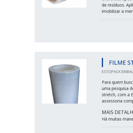
de resíduos. Apl
imobilizar a merc
FILME S
ESTOPACK EMBALA
Para quem busca
uma pesquisa de
stretch, com a 
assessoria compl
MAIS DETALH
Há muitas manei