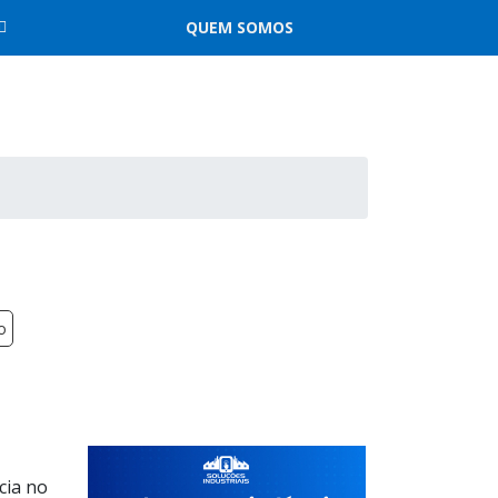
QUEM SOMOS
o
cia no