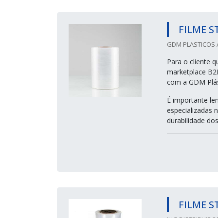
FILME S
GDM PLASTICOS /
Para o cliente q
marketplace B2
com a GDM Plás
É importante le
especializadas 
durabilidade dos
FILME 