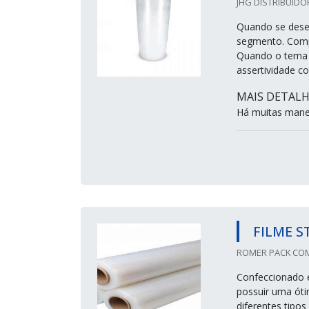
JHG DISTRIBUIDO
Quando se desej
segmento. Compa
Quando o tema é
assertividade c
MAIS DETALH
Há muitas manei
FILME S
ROMER PACK COM
Confeccionado e
possuir uma ótim
diferentes tipo