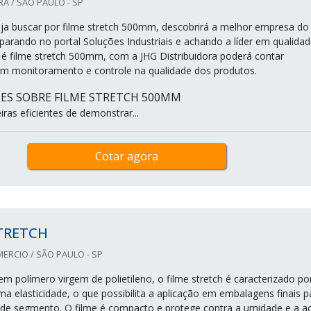
RA / SÃO PAULO - SP
a buscar por filme stretch 500mm, descobrirá a melhor empresa do
rando no portal Soluções Industriais e achando a líder em qualidad
 filme stretch 500mm, com a JHG Distribuidora poderá contar
om monitoramento e controle na qualidade dos produtos.
ES SOBRE FILME STRETCH 500MM
ras eficientes de demonstrar...
Cotar agora
TRETCH
ERCIO / SÃO PAULO - SP
m polímero virgem de polietileno, o filme stretch é caracterizado po
a elasticidade, o que possibilita a aplicação em embalagens finais p
s de segmento. O filme é compacto e protege contra a umidade e a a