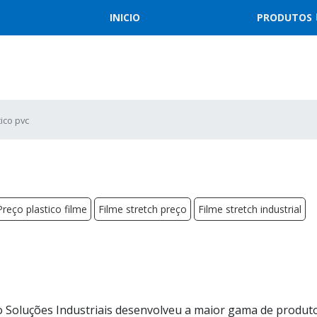
INICIO
PRODUTOS
tico pvc
Preço plastico filme
Filme stretch preço
Filme stretch industrial
o Soluções Industriais desenvolveu a maior gama de produt