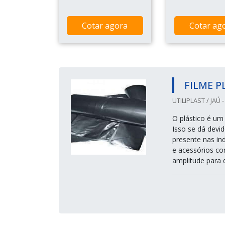
Cotar agora
Cotar ag
FILME P
UTILIPLAST / JAÚ -
O plástico é um
Isso se dá devi
presente nas in
e acessórios c
amplitude para di