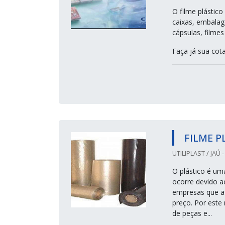
O filme plástic
caixas, embalag
cápsulas, filmes 
Faça já sua cota
FILME P
UTILIPLAST / JAÚ -
O plástico é uma
ocorre devido a
empresas que as 
preço. Por este
de peças e...