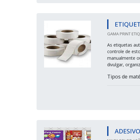
ETIQUE
GAMA PRINT ETIQ
As etiquetas aut
controle de est
manualmente ou 
divulgar, organ
Tipos de matér
ADESIV