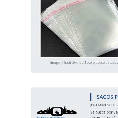
Imagem ilustrativa de Saco plastico autoco
SACOS P
JPR EMBALAGENS 
Se busca por Sac
orçamentos já 