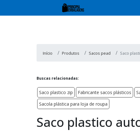
Início
Produtos
Sacos pead
Saco plast
Buscas relacionadas:
Saco plastico zip
Fabricante sacos plásticos
S
Sacola plástica para loja de roupa
Saco plastico aut