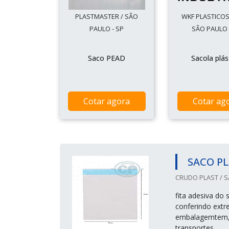
PLASTMASTER / SÃO
WKF PLASTICOS
PAULO - SP
SÃO PAULO 
Saco PEAD
Sacola plás
Cotar agora
Cotar ag
SACO P
CRUDO PLAST / S
fita adesiva do 
conferindo extr
embalagemtem, p
transportes.