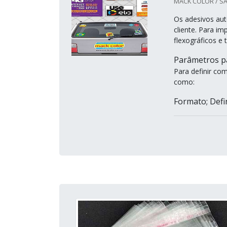
MACK COLOR / SÃ
Os adesivos au
cliente. Para im
flexográficos e
Parâmetros pa
Para definir co
como:
Formato; Defini